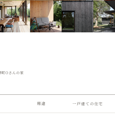
岬町Oさんの家
用途
一戸建ての住宅