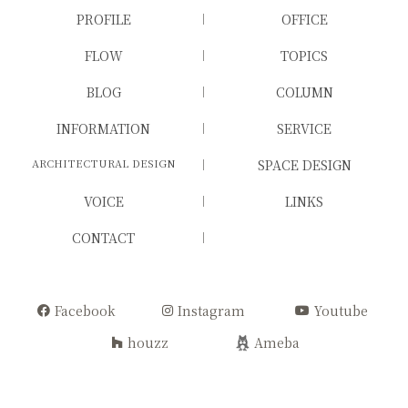
を使用します。利用者は、当サイトを利用する
PROFILE
OFFICE
ことで、上記方法および目的においてGoogle
FLOW
TOPICS
が行うこうしたデータ処理につき許可を与えた
ものとみなします。この機能はCookieを無効
BLOG
COLUMN
にすることで収集を拒否することが出来ますの
INFORMATION
SERVICE
で、お使いのブラウザの設定をご確認くださ
ARCHITECTURAL DESIGN
SPACE DESIGN
い。その際、当サイトの機能が一部利用できな
くなる可能性がありますのでご注意ください。
VOICE
LINKS
CONTACT
Facebook
Instagram
Youtube
houzz
Ameba