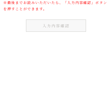
得る情報をいいます。
※最後までお読みいただいたら、「入力内容確認」ボタン
を押すことができます。
個人情報の収集・利用
入力内容確認
当サイトは、以下の目的のため、その範囲内に
おいてのみ、個人情報を収集・利用いたしま
す。当サイトによる個人情報の収集・利用は、
お客様の自発的な提供によるものであり、お客
様が個人情報を提供された場合は、当サイトが
本方針に則って個人情報を利用することをお客
様が許諾したものとします。お客様に有益かつ
必要と思われる情報の提供業務遂行上で必要と
なる当サイトからの問い合わせ、確認、および
サービス向上のための意見収集 各種のお問い
合わせ対応に使用いたします。