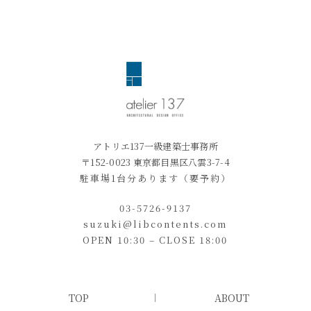
個人情報の第三者提供
当サイトは、法令に基づく場合等正当な理由に
よらない限り、事前に本人の同意を得ることな
く、 個人情報を第三者に開示・提供すること
はありません。
アトリエ137一級建築士事務所
〒152-0023 東京都目黒区八雲3-7-4
アクセス解析ツールについて
駐車場1台分あります（要予約）
03-5726-9137
当サイトでは、Googleによるアクセス解析ツ
suzuki@libcontents.com
ール「Googleアナリティクス」を利用してお
OPEN 10:30 – CLOSE 18:00
り、トラフィックデータの収集のために
Cookieを使用しています。サイト利用状況の
分析、その他のサービスの提供目的に限りこれ
TOP
ABOUT