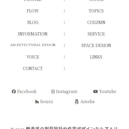
FLOW
TOPICS
BLOG
COLUMN
INFORMATION
SERVICE
ARCHITECTURAL DESIGN
SPACE DESIGN
VOICE
LINKS
CONTACT
Facebook
Instagram
Youtube
houzz
Ameba
© 2023
軽井沢の別荘設計や住宅デザインならアトリ