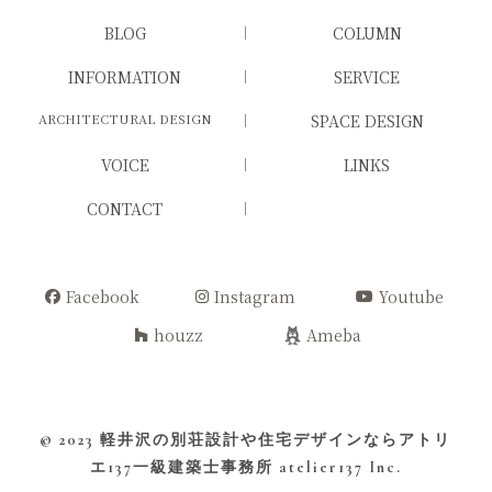
BLOG
COLUMN
INFORMATION
SERVICE
ARCHITECTURAL DESIGN
SPACE DESIGN
VOICE
LINKS
CONTACT
Facebook
Instagram
Youtube
houzz
Ameba
© 2023
軽井沢の別荘設計や住宅デザインならアトリ
エ137一級建築士事務所
atelier137 Inc.