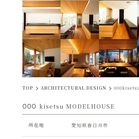
TOP
ARCHITECTURAL DESIGN
000kiset
000
kisetsu MODELHOUSE
所在地
愛知県春日井市