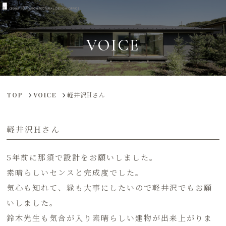
VOICE
TOP
VOICE
軽井沢Hさん
軽井沢Hさん
5年前に那須で設計をお願いしました。
素晴らしいセンスと完成度でした。
気心も知れて、縁も大事にしたいので軽井沢でもお願
いしました。
鈴木先生も気合が入り素晴らしい建物が出来上がりま