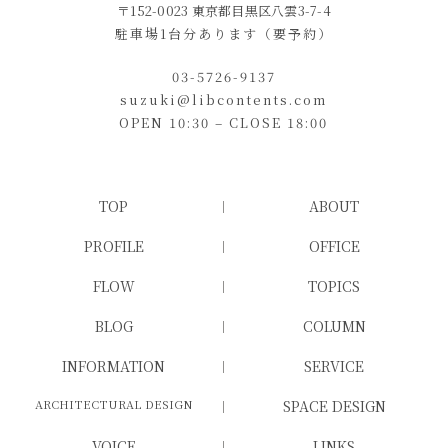
〒152-0023 東京都目黒区八雲3-7-4
駐車場1台分あります（要予約）
03-5726-9137
suzuki@libcontents.com
OPEN 10:30 – CLOSE 18:00
TOP
ABOUT
PROFILE
OFFICE
FLOW
TOPICS
BLOG
COLUMN
INFORMATION
SERVICE
ARCHITECTURAL DESIGN
SPACE DESIGN
VOICE
LINKS