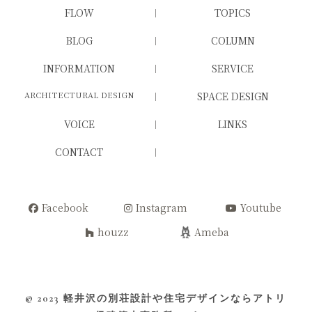
FLOW
TOPICS
BLOG
COLUMN
INFORMATION
SERVICE
ARCHITECTURAL DESIGN
SPACE DESIGN
VOICE
LINKS
CONTACT
Facebook
Instagram
Youtube
houzz
Ameba
© 2023
軽井沢の別荘設計や住宅デザインならアトリ