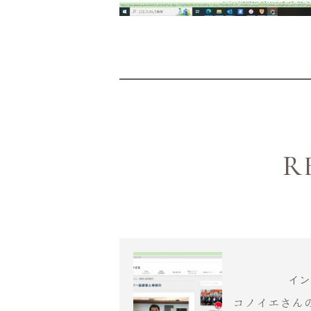
R
イン
コノイエさん