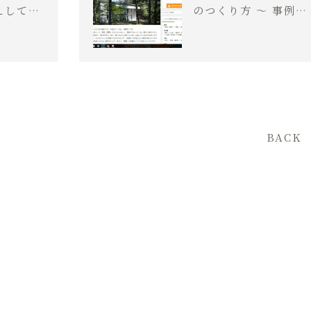
えしてい
のつくり方 ～ 事例＆
別荘建築家に聞く設計
のポイント
BACK