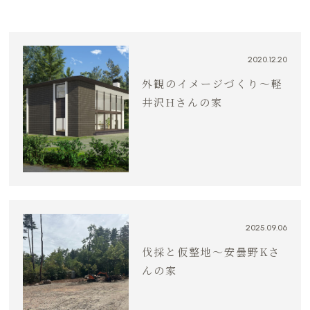
2020.12.20
外観のイメージづくり〜軽
井沢Hさんの家
2025.09.06
伐採と仮整地〜安曇野Kさ
んの家