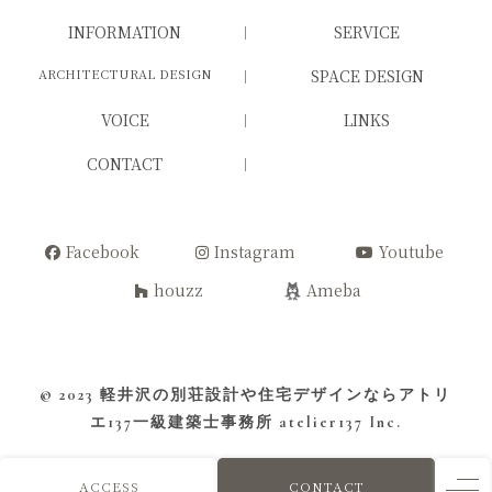
INFORMATION
SERVICE
ARCHITECTURAL DESIGN
SPACE DESIGN
VOICE
LINKS
CONTACT
Facebook
Instagram
Youtube
houzz
Ameba
© 2023
軽井沢の別荘設計や住宅デザインならアトリ
エ137一級建築士事務所
atelier137 Inc.
ACCESS
CONTACT