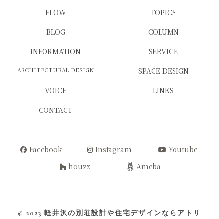
FLOW
TOPICS
BLOG
COLUMN
INFORMATION
SERVICE
ARCHITECTURAL DESIGN
SPACE DESIGN
VOICE
LINKS
CONTACT
Facebook
Instagram
Youtube
houzz
Ameba
© 2023
軽井沢の別荘設計や住宅デザインならアトリ