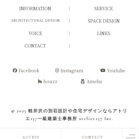
INFORMATION
SERVICE
ARCHITECTURAL DESIGN
SPACE DESIGN
VOICE
LINKS
CONTACT
Facebook
Instagram
Youtube
houzz
Ameba
© 2023
軽井沢の別荘設計や住宅デザインならアトリ
エ137一級建築士事務所
atelier137 Inc.
ACCESS
CONTACT