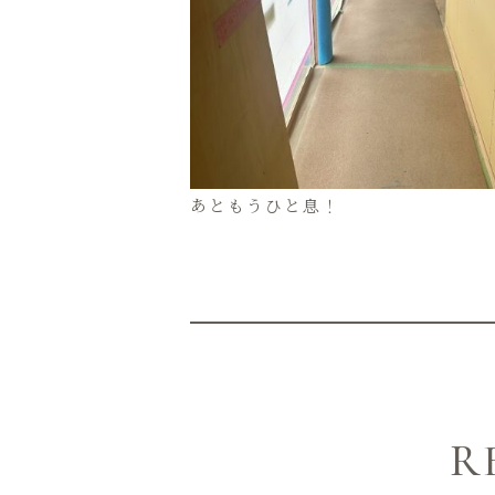
あともうひと息！
R