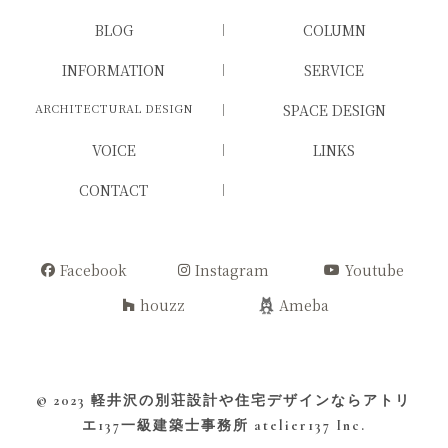
BLOG
COLUMN
INFORMATION
SERVICE
ARCHITECTURAL DESIGN
SPACE DESIGN
VOICE
LINKS
CONTACT
Facebook
Instagram
Youtube
houzz
Ameba
© 2023
軽井沢の別荘設計や住宅デザインならアトリ
エ137一級建築士事務所
atelier137 Inc.